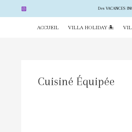
Aller
Des VACANCES INO
au
contenu
ACCUEIL
VILLA HOLIDAY 🏝
VI
Cuisiné Équipée