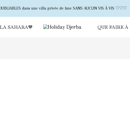
UBLIABLES dans une villa privée de luxe SANS AUCUN VIS À VIS ♡♡♡
LLA SAHARA💙
QUE FAIRE À