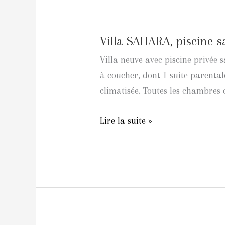
Villa
SAHARA,
Villa SAHARA, piscine s
piscine
sans
Villa neuve avec piscine privée s
vis-
à coucher, dont 1 suite parentale
à-
climatisée. Toutes les chambres 
vis,
6
Lire la suite »
personnes