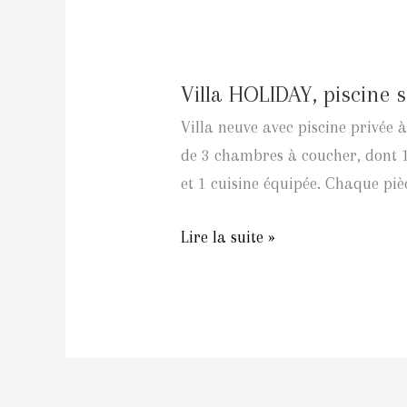
Villa
HOLIDAY,
Villa HOLIDAY, piscine 
piscine
sans
Villa neuve avec piscine privée à
vis-
de 3 chambres à coucher, dont 1 
à-
et 1 cuisine équipée. Chaque piè
vis,
6
Lire la suite »
personnes