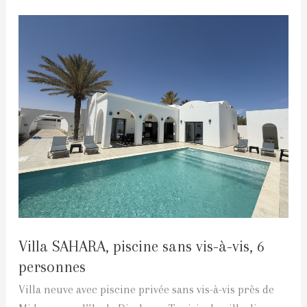
Villa
SAHARA,
piscine
sans
vis-
à-
vis,
6
personnes
Villa SAHARA, piscine sans vis-à-vis, 6
personnes
Villa neuve avec piscine privée sans vis-à-vis près de